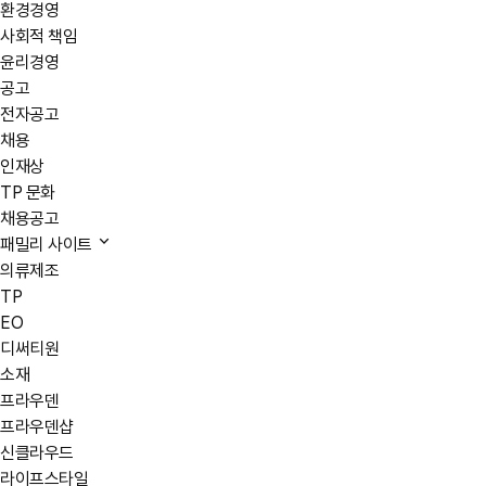
환경경영
사회적 책임
윤리경영
공고
전자공고
채용
인재상
TP 문화
채용공고
패밀리 사이트
의류제조
TP
EO
디써티원
소재
프라우덴
프라우덴샵
신클라우드
라이프스타일