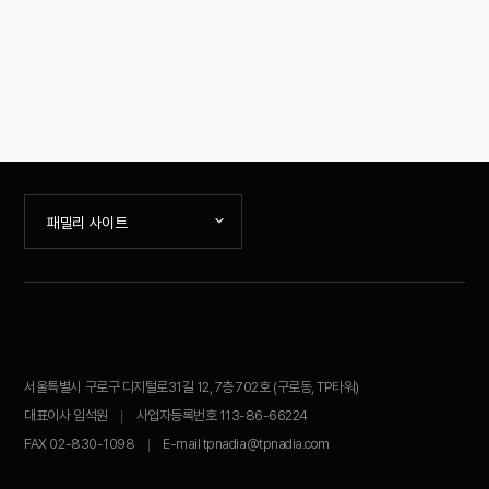
패밀리 사이트
서울특별시 구로구 디지털로31길 12, 7층 702호 (구로동, TP타워)
대표이사 임석원
사업자등록번호 113-86-66224
FAX 02-830-1098
E-mail tpnadia@tpnadia.com