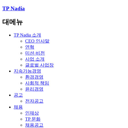
TP Nadia
대메뉴
TP Nadia 소개
CEO 인사말
연혁
미션·비전
사업 소개
글로벌 사업장
지속가능경영
환경경영
사회적 책임
윤리경영
공고
전자공고
채용
인재상
TP 문화
채용공고