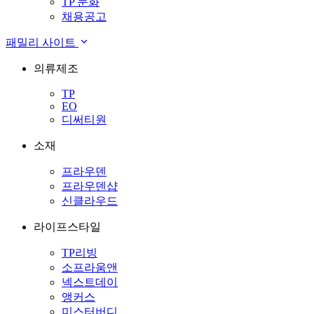
TP 문화
채용공고
패밀리 사이트
의류제조
TP
EO
디써티원
소재
프라우덴
프라우덴샵
신클라우드
라이프스타일
TP리빙
소프라움앤
넥스트데이
앵커스
미스터버디