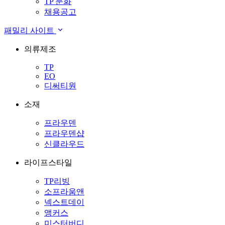
TP 문화
채용공고
패밀리 사이트
의류제조
TP
EO
디써티원
소재
프라우덴
프라우덴샵
신클라우드
라이프스타일
TP리빙
소프라움앤
넥스트데이
앵커스
미스터버디