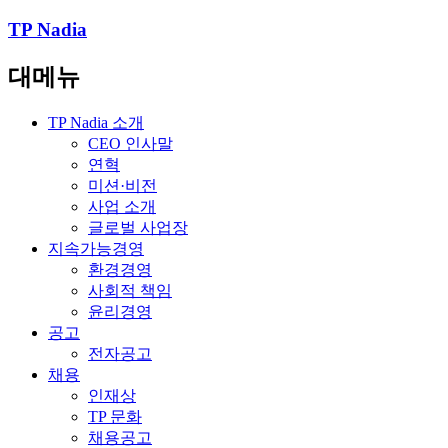
TP Nadia
대메뉴
TP Nadia 소개
CEO 인사말
연혁
미션·비전
사업 소개
글로벌 사업장
지속가능경영
환경경영
사회적 책임
윤리경영
공고
전자공고
채용
인재상
TP 문화
채용공고