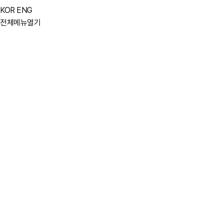
KOR
ENG
전체메뉴열기
08380 서울특별시 구로구 디지털로31길 12, 7층 702호
Address
(구로동, TP타워)
02-830-1098
FAX
tpnadia@tpnadia.com
E-mail
네이버 지도
카카오 지도