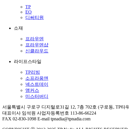
TP
EO
디써티원
소재
프라우덴
프라우덴샵
신클라우드
라이프스타일
TP리빙
소프라움앤
넥스트데이
앵커스
미스터버디
서울특별시 구로구 디지털로31길 12, 7층 702호 (구로동, TP타워
대표이사 임석원
사업자등록번호 113-86-66224
FAX 02-830-1098
E-mail tpnadia@tpnadia.com