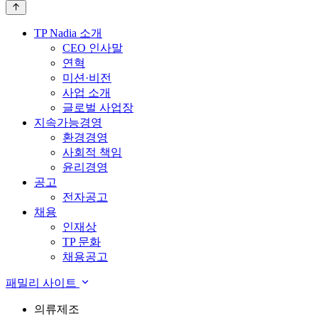
- Bach Phuong Huyen
- TMVA, Hanoi, Vietnam
TP Nadia 소개
CEO 인사말
연혁
미션·비전
사업 소개
글로벌 사업장
지속가능경영
환경경영
사회적 책임
윤리경영
공고
전자공고
채용
인재상
TP 문화
채용공고
패밀리 사이트
의류제조