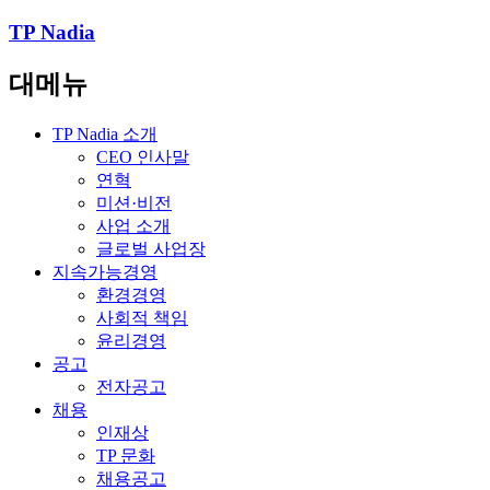
TP Nadia
대메뉴
TP Nadia 소개
CEO 인사말
연혁
미션·비전
사업 소개
글로벌 사업장
지속가능경영
환경경영
사회적 책임
윤리경영
공고
전자공고
채용
인재상
TP 문화
채용공고