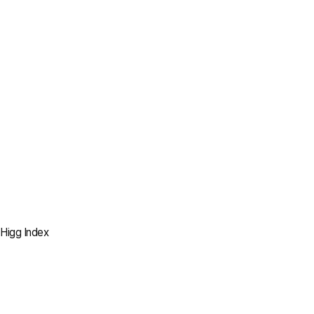
2022
100% 제거
모든 생산 법인 내
석탄 사용 중단
2023
100% 대체
전기 보일러 및 바이오매스
보일러 사용
2030
Higg Index
100% 설치
모든 소각 보일러를
전기 보일러로 대체