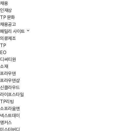
채용
인재상
TP 문화
채용공고
패밀리 사이트
의류제조
TP
EO
디써티원
소재
프라우덴
프라우덴샵
신클라우드
라이프스타일
TP리빙
소프라움앤
넥스트데이
앵커스
미스터버디